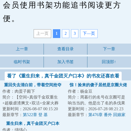
会员使用书架功能追书阅读更方
便。
上一页
1
2
3
下—页
上一章
查看目录
下一章
临时书架
加入书签
回顶部↑
看了《重生归来，真千金团灭户口本》的书友还喜欢看
重回失去清白前，带着空间抢夺
惊！捡来的傻子居然是京圈大佬
作者：肉蛋子殿下
作者：杨金豆
江山
简介：【空间+真假千金双重生
简介：周暮行的名号在京圈可是
+超极虐渣爽文+双洁+全家火葬
响当当的。他是出了名的杀伐果
场】&lt;br/&gt;【白切黑、貌美绝
更新时间：2026-08-07 00:15:20
断，腹黑无情，在一众兄弟里
更新时间：2026-07-28 08:21:23
伦贵女+禁欲、...
最新章节：
第522章 登 基
面，优秀到让人望...
最新章节：
第476章 番外 回娘家
（下）
重生归来，真千金团灭户口本
作者：绵绵心