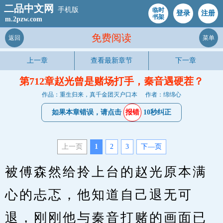
二品中文网
手机版
临时
登录
注册
书架
m.2pzw.com
免费阅读
返回
菜单
上一章
查看最新章节
下一章
第712章赵光曾是赌场打手，秦音遇硬茬？
作品：重生归来，真千金团灭户口本
作者：绵绵心
如果本章错误，请点击
报错
10秒纠正
上一页
1
2
3
下—页
被傅森然给拎上台的赵光原本满
心的忐忑，他知道自己退无可
退，刚刚他与秦音打赌的画面已