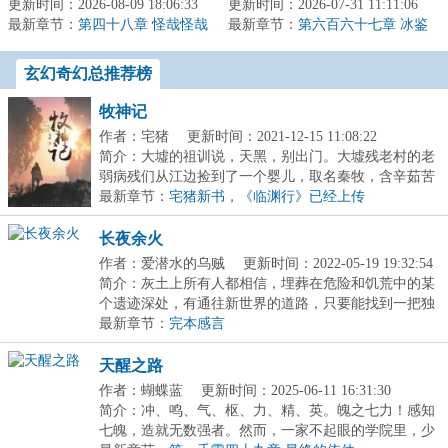
更新时间：2026-08-09 18:06:33
吗？克苏鲁风格，并非以
更新时间：2026-07-31 11:11:06
这个世界之后，亲眼目睹
最新章节：
前的热血青春风。思考很
第四十八章 怪哉怪哉
最新章节：
了金人屠村。他和来送饭
第六百六十七章 冰鉴
久的一次变...
初开
的少女侥幸...
玄幻奇幻总推荐榜
牧神记
作者：宅猪
更新时间：2021-12-15 11:08:22
简介：大墟的祖训说，天黑，别出门。大墟残老村的老
弱病残们从江边捡到了一个婴儿，取名秦牧，含辛茹苦
将...
最新章节：
宅猪新书，《临渊行》已经上传
长夜余火
作者：爱潜水的乌贼
更新时间：2022-05-19 19:32:54
简介：灰土上所有人都相信，埋葬在危险和饥荒中的某
个遗迹深处，有通往新世界的道路，只要能找到一把独
特...
最新章节：
完本感言
天醒之路
作者：蝴蝶蓝
更新时间：2025-06-11 16:31:30
简介：冲、鸣、气、枢、力、精、英。魄之七力！感知
七魄，造就无数强者。然而，一家不起眼的学院里，少