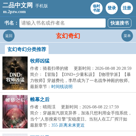
二品中文网
手机版
临时
登录
注册
书架
m.2pzw.com
书名：
玄幻奇幻
返回
菜单
玄幻奇幻分类推荐
牧师凶猛
作者：骑着扫帚的猪
更新时间：2026-08-08 20:28:59
简介：【冒险】【DND+少量私设】【物理学派】【暴
力牧师】穿越费伦，李昂成为了一名战争神殿的牧师。
坏消...
最新章节：
时间线说明
帷幕之后
作者：晴雨渓
更新时间：2026-08-08 22:17:59
简介：穿越蒸汽朋克异界，加洛只想利用金手指系统，
当个“人形搜索引擎”安稳度日。当别人在工厂挥汗如
雨...
最新章节：
355·距离未来更近