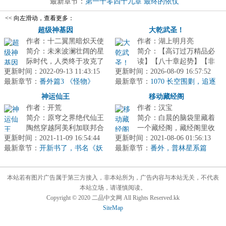
年...
最新章节：
第一千零四十九章 最终的依仗
<< 向左滑动，查看更多：
超级神基因
大乾武圣！
作者：十二翼黑暗炽天使
作者：湖上明月亮
简介：未来波澜壮阔的星
简介：【高订过万精品必
际时代，人类终于攻克了
读】【八十章起势】【非
更新时间：2022-09-13 11:43:15
空间传送技术，可是当人
更新时间：2026-08-09 16:57:52
常规视角】陈平安穿越数
最新章节：
类传送到另一端的时候，
番外篇3 《怪物》
最新章节：
年，在便宜老爹临死前的
1070 长空围剿，追逐
却发现那里...
突围
运作下，成...
神运仙王
移动藏经阁
作者：开荒
作者：汉宝
简介：原穹之界绝代仙王
简介：白晨的脑袋里藏着
陶然穿越阿美利加联邦合
一个藏经阁，藏经阁里收
更新时间：2021-11-09 16:54:44
众国，借体重生，化身安
更新时间：2021-08-06 01:56:13
尽天下武学……开通了公
最新章节：
德烈·李·威尔顿斯坦，成
开新书了，书名《妖
最新章节：
众微.信.号，可以搜索...
番外，普林星系篇
女哪里逃》！
为威尔顿...
（2）
本站若有图片广告属于第三方接入，非本站所为，广告内容与本站无关，不代表
本站立场，请谨慎阅读。
Copyright © 2020 二品中文网 All Rights Reserved.kk
SiteMap