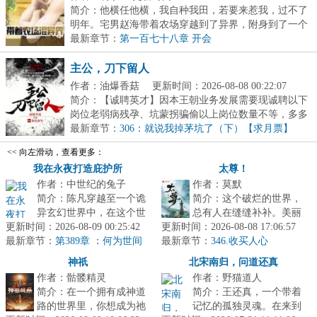
简介：他横任他横，我自种我田，若要来惹我，过不了
明年。宅男赵海带着农场穿越到了异界，附身到了一个
落...
最新章节：
第一百七十八章 开会
主公，刀下留人
作者：油爆香菇
更新时间：2026-08-08 00:22:07
简介：【诚聘英才】因本王朝业务发展需要现诚聘以下
岗位老弱病残孕、坑蒙拐骗偷以上岗位数量不等，多多
益...
最新章节：
306：就说我掉茅坑了（下）【求月票】
<< 向左滑动，查看更多：
我在永夜打造庇护所
太尊！
作者：中世纪的兔子
作者：莫默
简介：陈凡穿越至一个诡
简介：这个破烂的世界，
异玄幻世界中，在这个世
总有人在缝缝补补。美丽
更新时间：2026-08-09 00:25:42
界，黑夜降临后，无数诡
更新时间：2026-08-08 17:06:57
的狐妖显化人身，毛茸茸
最新章节：
物肆虐人间。他通过穿越
第389章 ：何为世间
最新章节：
的尾巴在身后摇曳生姿，
346.收买人心
第一王。
自带的永夜...
望着少年：...
神祇
北宋南归，问道还真
作者：骷髅精灵
作者：野猫道人
简介：在一个拥有成神道
简介：王还真，一个带着
路的世界里，你想成为祂
记忆的孤独灵魂。在来到