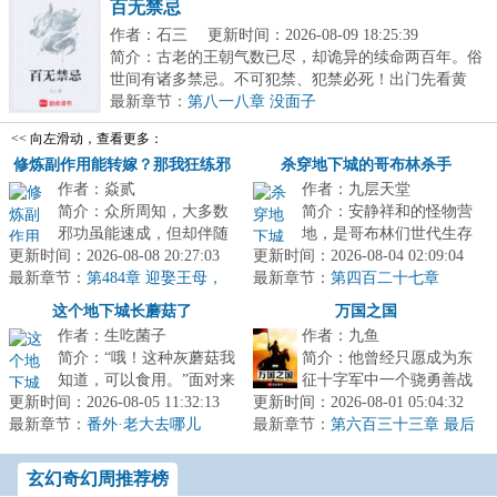
百无禁忌
作者：石三
更新时间：2026-08-09 18:25:39
简介：古老的王朝气数已尽，却诡异的续命两百年。俗
世间有诸多禁忌。不可犯禁、犯禁必死！出门先看黄
历，...
最新章节：
第八一八章 没面子
<< 向左滑动，查看更多：
修炼副作用能转嫁？那我狂练邪
杀穿地下城的哥布林杀手
作者：焱贰
作者：九层天堂
功
简介：众所周知，大多数
简介：安静祥和的怪物营
邪功虽能速成，但却伴随
地，是哥布林们世代生存
更新时间：2026-08-08 20:27:03
着极大的副作用，稍有不
更新时间：2026-08-04 02:09:04
的居所，它们在这里快乐
最新章节：
慎就把自己练疯，练嘎
第484章 迎娶王母，
最新章节：
地繁衍，与世无争。直到
第四百二十七章
我为天帝？
了。而穿越来...
有一天，一...
这个地下城长蘑菇了
万国之国
作者：生吃菌子
作者：九鱼
简介：“哦！这种灰蘑菇我
简介：他曾经只愿成为东
知道，可以食用。”面对来
征十字军中一个骁勇善战
更新时间：2026-08-05 11:32:13
摘自己蘑菇的冒险者，林
更新时间：2026-08-01 05:04:32
的骑士，鲍德温四世麾下
最新章节：
珺默默在那丛灰蘑菇里催
番外·老大去哪儿
最新章节：
一个忠诚的臣子，只为捍
第六百三十三章 最后
（下）
生出了...
一战（完结）大完结！
卫圣地与民...
玄幻奇幻周推荐榜