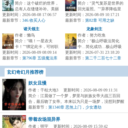
简介：这个破烂的世界，
简介：“灵气复苏是世界的
总有人在缝缝补补。美丽
回光返照。”“异界降临里
更新时间：2026-08-08 17:06:57
的狐妖显化人身，毛茸茸
更新时间：2026-08-09 10:17:21
我们是异界，要降临到对
最新章节：
的尾巴在身后摇曳生姿，
346.收买人心
最新章节：
面世界。““敌对的天命之
第82章 可用之缺
望着少年：...
子个...
诸天领主
龙象剑主
作者：懒鸟
作者：努力吃鱼
简介：“嘀！一星农夫
简介：“极山呼吸法简化
卡！”“绑定此卡，可转职
中…简化成功…极山呼吸
更新时间：2026-08-09 08:09:14
为见习农夫，并获得职业
更新时间：2026-07-31 23:18:20
法→呼吸！”陈斐深吸了一
最新章节：
天赋所耕种的土地肥沃度
第796章 五级魔法库
最新章节：
口气。“极山呼吸法经验值
第二千二百七十二章
被动增加%...
至强者
+。”...
玄幻奇幻月推荐榜
妖女且慢
作者：干枯大地3
更新时间：2026-08-09 09:11:31
简介：江晨做了一个梦，梦里与妖族女帝大战三百回
合，最后吻了女帝。本来以为只是一场梦，没想到梦醒
之后...
最新章节：
第1340章 恶煞上门，少女遭劫
带着农场混异界
作者：明宇
更新时间：2026-08-09 15:59:42