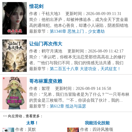
惜花剑
作者：干枯大地3
更新时间：2026-08-09 09:11:31
简介：他初出茅庐，却被神佛追杀，成为全天下赏金最
高的通缉犯。他本心善良，却遭小人诬陷，阴差阳错地
当...
最新章节：
第1340章 恶煞上门，少女遭劫
让仙门再次伟大
作者：鹤守月满池
更新时间：2026-08-09 11:42:17
简介：“承认吧，你根本无法忍受那些高高在上的修行
者。”“他们与我们不同，我们的情感无法共通，我们
的...
最新章节：
第二百五十八章 大逆功业，天武征玄！
哥布林重度依赖
作者：絮理
更新时间：2026-08-09 14:16:58
简介：“兄弟，我们当冒险者是为了什么？”“一只哥布林
的赏金是三枚银币。”“不，你误会我了伙计，我的...
最新章节：
第612章 抵达与温瑟
<< 向左滑动，查看更多：
太尊！
我能活化技能
作者：莫默
作者：四诗风雅颂