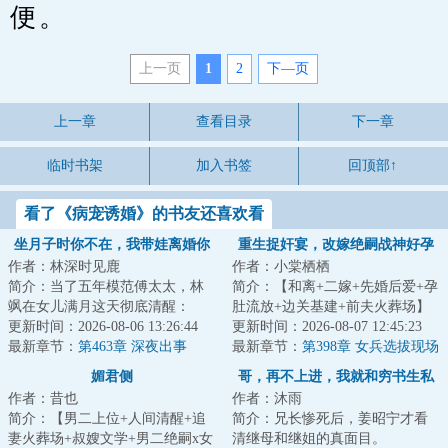
便。
上一页
1
2
下—页
上一章
查看目录
下一章
临时书架
加入书签
回顶部↑
看了《病宠诱婚》的书友还喜欢看
坐月子时你不在，我带娃离婚你
重生捉奸宴，改嫁绝嗣战神好孕
作者：林深时见鹿
作者：小棠栖栖
哭什么
来
简介：当了五年模范傅太太，林
简介：【和离+二嫁+先婚后爱+孕
飒在女儿满月这天彻底清醒：
肚流放+边关基建+前夫火葬场】
&lt;br/&gt;丈夫傅砚辞把极致呵护
更新时间：2026-08-06 13:26:44
&lt;br/&gt;【重生女主VS穿越男
更新时间：2026-08-07 12:45:23
全给了白月光...
最新章节：
第463章 深夜出事
主】&lt;br/&...
最新章节：
第398章 女兵选拔现场
的闲言碎语
媚君侧
哥，再不上进，我就和穷书生私
作者：昔也
作者：沐雨
奔
简介：【男二上位+人间清醒+追
简介：兄长惨死后，姜昭宁才看
妻火葬场+叔嫂文学+男二绝嗣x女
清继母和继姐的真面目。