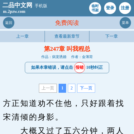
二品中文网
手机版
临时
登录
注册
书架
m.2pzw.com
免费阅读
返回
菜单
上一章
查看最新章节
下一章
第247章 叫我程总
作品：病宠诱婚
作者：金薄荷
如果本章错误，请点击
报错
10秒纠正
上一页
1
2
下—页
方正知道劝不住他，只好跟着找
宋清倾的身影。
　　大概又过了五六分钟，两人