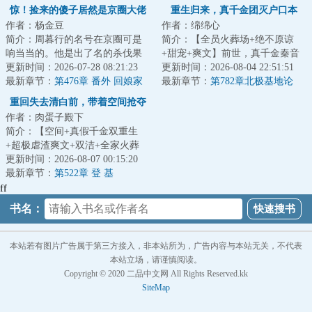
惊！捡来的傻子居然是京圈大佬
重生归来，真千金团灭户口本
作者：杨金豆
作者：绵绵心
简介：周暮行的名号在京圈可是
简介：【全员火葬场+绝不原谅
响当当的。他是出了名的杀伐果
+甜宠+爽文】前世，真千金秦音
断，腹黑无情，在一众兄弟里
更新时间：2026-07-28 08:21:23
认亲回家后拼命讨好付出，渴求
更新时间：2026-08-04 22:51:51
面，优秀到让人望...
最新章节：
第476章 番外 回娘家
亲情，临死前全...
最新章节：
第782章北极基地论
（下）
坛，崔游安有个人密码
重回失去清白前，带着空间抢夺
作者：肉蛋子殿下
江山
简介：【空间+真假千金双重生
+超极虐渣爽文+双洁+全家火葬
场】&lt;br/&gt;【白切黑、貌美绝
更新时间：2026-08-07 00:15:20
伦贵女+禁欲、...
最新章节：
第522章 登 基
ff
书名：
本站若有图片广告属于第三方接入，非本站所为，广告内容与本站无关，不代表
本站立场，请谨慎阅读。
Copyright © 2020 二品中文网 All Rights Reserved.kk
SiteMap