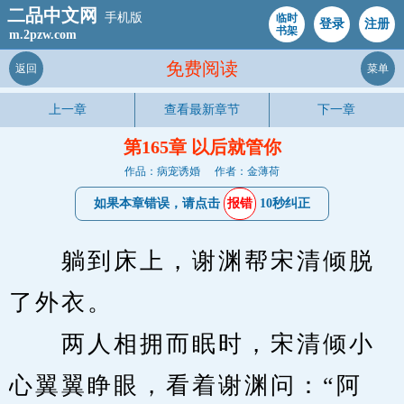
二品中文网
手机版
临时
登录
注册
书架
m.2pzw.com
免费阅读
返回
菜单
上一章
查看最新章节
下一章
第165章 以后就管你
作品：病宠诱婚
作者：金薄荷
如果本章错误，请点击
报错
10秒纠正
　　躺到床上，谢渊帮宋清倾脱
了外衣。
　　两人相拥而眠时，宋清倾小
心翼翼睁眼，看着谢渊问：“阿