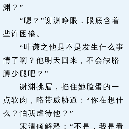
渊？”
　　“嗯？”谢渊睁眼，眼底含着
些许困倦。
　　“叶谦之他是不是发生什么事
情了啊？他明天回来，不会缺胳
膊少腿吧？”
　　谢渊挑眉，掐住她脸蛋的一
点软肉，略带威胁道：“你在想什
么？怕我虐待他？”
　　宋清倾解释：“不是，我是看