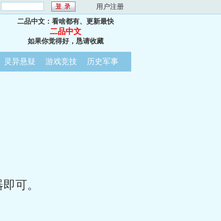
：
用户注册
二品中文：看啥都有、更新最快
二品中文
如果你觉得好，恳请收藏
灵异悬疑
游戏竞技
历史军事
器即可。