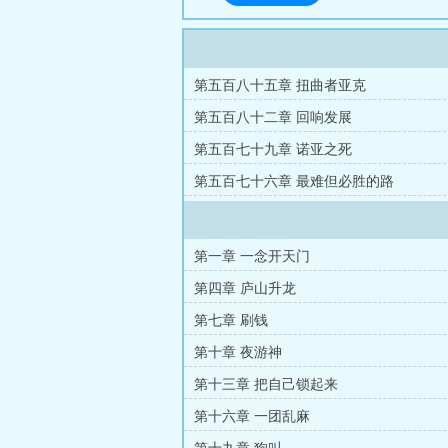
第五百八十五章 扭曲者亚克
第五百八十二章 回响发展
第五百七十九章 诺亚之死
第五百七十六章 最难但必胜的路
第一章 一念开天门
第四章 庐山升龙
第七章 刷钱
第十章 夜游神
第十三章 把自己锁起来
第十六章 一团乱麻