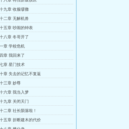
十六章 特性阶级误区
十九章 收服缪撒
十二章 无解机兽
十五章 吵闹的钟表
十八章 冬哥开了
一章 学校危机
四章 我回来了
七章 星门技术
十章 失去的记忆不复返
十三章 妙尊
十六章 我当入梦
十九章 关闭天门
十二章 社长陨落啦！
十五章 折断建木的代价