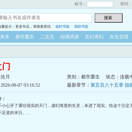
账号：
密码
温馨提示：更多作品，请搜索查找
临时书架
我的书架
未来
都市重生
二次元
仙侠武侠
玄幻奇幻
女生言情
之门
性沧月
类别：都市重生
状态：连载
6-08-07 03:16:52
最新章节：
第五百八十五章 扭
介：
不小心开了通往现实的天门，虚幻维度的生灵，杀进了现实。给这个注定
足道的末日。...