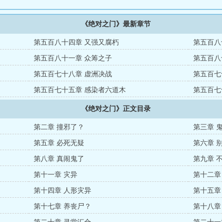
《绝对之门》最新章节
第五百八十四章 又强又腐朽
第五百八
第五百八十一章 众筹之子
第五百八
第五百七十八章 虚洲决战
第五百七
第五百七十五章 感染者六道木
第五百七
《绝对之门》正文目录
第二章 撞邪了？
第三章 
第五章 必死无疑
第六章 
第八章 真闹鬼了
第九章 
第十一章 灾异
第十二章
第十四章 人形灾异
第十五章
第十七章 养丧尸？
第十八章