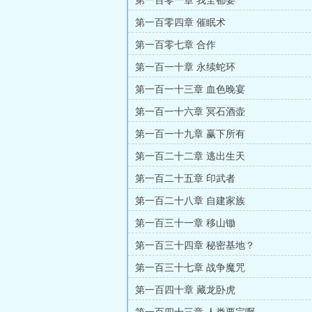
第一百零一章 我全都要
第一百零四章 催眠术
第一百零七章 合作
第一百一十章 永续蛇环
第一百一十三章 血色晚宴
第一百一十六章 冥石酒壶
第一百一十九章 赢下所有
第一百二十二章 逃出生天
第一百二十五章 印武者
第一百二十八章 自建家族
第一百三十一章 移山锄
第一百三十四章 秘密基地？
第一百三十七章 战争魔咒
第一百四十章 藏龙卧虎