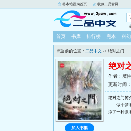
将本站设为首页
收藏二品官网
首页
书库
排行榜
完本
科幻
您当前的位置：
二品中文
-> 绝对之门
绝对
作者：魔
更新时间：202
绝对之门简
做个梦
添了一种微不
加入书架