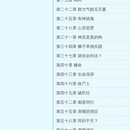
第十九章 狗叫
第二十二章 财大气粗无尽夏
第二十五章 有神搞鬼
第二十八章 心灵坚壁
第三十一章 神灵是真的狗
第三十四章 狮子草佣兵团
第三十七章 就你会剑法？
第四十章 赌命
第四十三章 生命澎湃
第四十六章 收尸人
第四十九章 破烂社
第五十二章 都是同行
第五十五章 吞咽恐惧症
第五十八章 同归于尽？