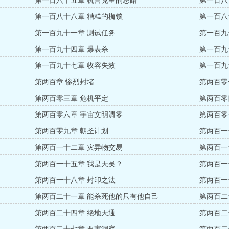
第一百八十五章 机兽克星的思路
第一百八
第一百八十八章 糟糕的枷锁
第一百八
第一百九十一章 测试任务
第一百九
第一百九十四章 爆表杀
第一百九
第一百九十七章 收容失效
第一百九
第两百章 惨烈封堵
第两百零
第两百零三章 危机平定
第两百零
第两百零六章 宇宙文明凋零
第两百零
第两百零九章 朝圣计划
第两百一
第两百一十二章 灾异物交易
第两百一
第两百一十五章 我是天吴？
第两百一
第两百一十八章 封印之法
第两百一
第两百二十一章 能杀死他的只有他自己
第两百二
第两百二十四章 绝地天通
第两百二