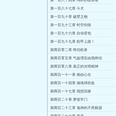
第一百八十四章 纯粹的收容者
第一百八十七章 斗犬
第一百九十章 破壁之物
第一百九十三章 时空剑痕
第一百九十六章 自动背包
第一百九十九章 机甲上路！
第两百零二章 终结机兽
第两百零五章 气旋理应由我终结
第两百零八章 真正的光明精神
第两百一十一章 相由心生
第两百一十四章 抽地球的血
第两百一十七章 我想回家
第两百二十章 梦筑牢门
第两百二十三章 鬼神的不死根源