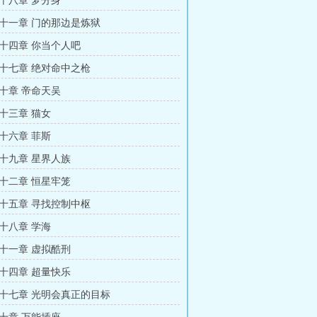
十八章 梦分身
十一章 门的那边是炼狱
十四章 你当个人吧
十七章 绝对命中之枪
十章 帝命天吴
十三章 猫女
十六章 菲斯
十九章 星界人族
十二章 恒星牢笼
十五章 寻找控制中枢
十八章 学海
十一章 虚拟酷刑
十四章 超量快乐
十七章 光明会真正的目标