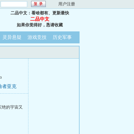
：
用户注册
二品中文：看啥都有、更新最快
二品中文
如果你觉得好，恳请收藏
灵异悬疑
游戏竞技
历史军事
中
曲者亚克
灭绝的宇宙又