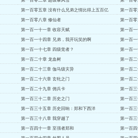
第一百零二章 超级暴风雪
第一百零
第一百零五章 没有什么兄弟之情比得上五百亿
第一百零
第一百零八章 修仙者
第一百零
第一百一十一章 收容天赋
第一百一
第一百一十四章 兄弟，我开玩笑的啊
第一百一
第一百一十七章 四级觉者？
第一百一
第一百二十章 龙血树
第一百二
第一百二十三章 伽马级灾异
第一百二
第一百二十六章 玄牝之门
第一百二
第一百二十九章 佣兵卡
第一百三
第一百三十二章 历史之门
第一百三
第一百三十五章 历史回响：郑和下西洋
第一百三
第一百三十八章 我穿越了
第一百三
第一百四十一章 至强者郑和
第一百四