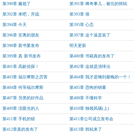
第390章 尴尬了
第391章 稀奇事儿，被坑的韩轼
第392章 来吧，开战
第393章 墙
第394章 今天
第395章 心态
第396章 安离的朋友
第397章 这个逼是装了
第398章 新书要发布
明天更新
第399章 真·新书发布
第400章 书籍真的发布了
第401章 高龄侦探！
第402章 这就是演绎法
第403章 福尔摩斯之厉害
第404章 我才是嗨到最晚的一个！
第404章 何等福尔摩斯
第405章 恐怖的销量
第407章 另类的好作品
第408章 不懂科学
第409章 没眼光的人
第410章 独领风骚(上)
第411章 手机的错
第411章公司成立发布会
第412章真的发布了
第413章 韩轼来了