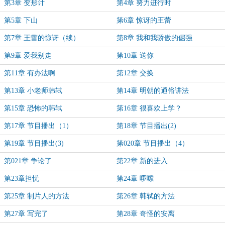
第3章 变形计
第4章 努力进行时
第5章 下山
第6章 惊讶的王蕾
第7章 王蕾的惊讶（续）
第8章 我和我骄傲的倔强
第9章 爱我别走
第10章 送你
第11章 有办法啊
第12章 交换
第13章 小老师韩轼
第14章 明朝的通俗讲法
第15章 恐怖的韩轼
第16章 很喜欢上学？
第17章 节目播出（1）
第18章 节目播出(2)
第19章 节目播出(3)
第020章 节目播出（4）
第021章 争论了
第22章 新的进入
第23章担忧
第24章 啰嗦
第25章 制片人的方法
第26章 韩轼的方法
第27章 写完了
第28章 奇怪的安离