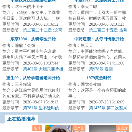
华娱我真没想靠脸吃饭啊
华娱2011：从爆笑男士开始
作者：吃玉米的小团子
作者：奉天二郎
简介：（华娱，多女主，半商业
简介：重回年，上戏大一新生郑
半日常，喜欢的可以入坑。）娱
楠选择第一时间购买五百五十枚
乐圈流传一个笑话：比谁的绯闻
更新时间：2026-08-06 23:16:52
某虚拟币。有了兜底未来的底
更新时间：2026-08-06 02:31:23
多，千万别把江...
最新章节：
第二百二十二章 :这两
气，郑楠选择闯荡...
最新章节：
第二百三十五章 热芭
人真配啊
后续发展、微博之夜邀请
东京1994，从研修医开始
中药逆袭：从每日情报开始
作者：睡醒了会饿
作者：黑天天
简介：重生平行时空的东京后，
简介：中医能治病吗？当然能。
桐生和人憋了半天才写出一句“我
但是药材造假触目惊心。该用人
的高中成绩并不理想”，无奈之
更新时间：2026-08-06 10:37:44
参炮制的红参，却被商家用更便
更新时间：2026-08-07 14:11:00
下，只能弃文...
最新章节：
第462章 大胆只要承担
宜的西洋参代替...
最新章节：
第978章 返回
风险
重生99，从给学霸当老师开始
1979黄金时代
作者：三分糊涂
作者：睡觉会变白
简介：余江前世是吃尽时代红利
简介：这还是一个有点怀旧的故
的AI专家。不料穿越成了他人的
事...
接盘侠。全家打工，独自留守，
更新时间：2026-08-07 15:19:13
更新时间：2026-07-25 16:16:09
中专在读。他满...
最新章节：
第281章 生不逢时的
最新章节：
第1435章 第二次整风
《神话》
正在热播推荐
足球
国产剧
喜剧片