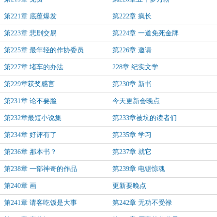
第221章 底蕴爆发
第222章 疯长
第223章 悲剧交易
第224章 一道免死金牌
第225章 最年轻的作协委员
第226章 邀请
第227章 堵车的办法
228章 纪实文学
第229章获奖感言
第230章 新书
第231章 论不要脸
今天更新会晚点
第232章最短小说集
第233章被坑的读者们
第234章 好评有了
第235章 学习
第236章 那本书？
第237章 就它
第238章 一部神奇的作品
第239章 电锯惊魂
第240章 画
更新要晚点
第241章 请客吃饭是大事
第242章 无功不受禄