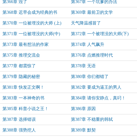
第366章 毁了
第367章 一个坑爹的办法
第368章 迟早会成为经典的书
第369章 最前卫的文学
第370章 一位被埋没的大师 (上)
天气降温感冒了
第371章 一位被埋没的大师(中)
第372章 一个被埋没的大师(下)
第373章 最有想法的作家
第374章 人气飙升
第375章 推理交流会
第376章 点燃推理时代
第377章 都震惊了
第378章 无语
第379章 隐藏的秘密
第380章 你们都错了
第381章 快发正文啊！
第382章 要成为逼王的男人
第383章 一本神奇的书
第384章 请你安静点，真叼！
第385章 科普小说之王！
第386章 原因
第387章 选择错误
第387章 不稳重的韩轼
第388章 强势挖人
第389章 默契