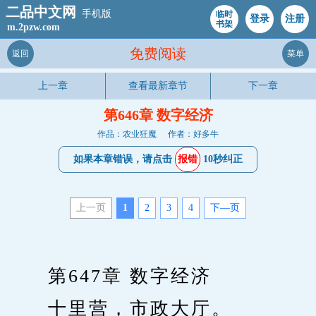
二品中文网
手机版
临时
登录
注册
书架
m.2pzw.com
免费阅读
返回
菜单
上一章
查看最新章节
下一章
第646章 数字经济
作品：农业狂魔
作者：好多牛
如果本章错误，请点击
报错
10秒纠正
上一页
1
2
3
4
下—页
　　第647章 数字经济
　　十里营，市政大厅。