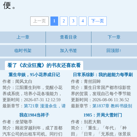
便。
上一页
1
2
3
4
下—页
上一章
查看目录
下一章
临时书架
加入书签
回顶部↑
看了《农业狂魔》的书友还喜欢看
重生华娱，95小花养成日记
日常系综影：我的超能力每季刷
作者：闻风太白
作者：青丝回眸
新
简介：江阳重生到年，觉醒小花
简介：重生日常国产都市综影世
养成系统，培养小花各项能力，
界的贺晨，发现自己每个季节能
可以成倍的薅相应属性给自己。
更新时间：2026-07-31 12:12:59
刷新出一种超能力，从此过上了
更新时间：2026-08-06 11:36:52
于是，江阳开公...
最新章节：
第721章 漫漫余生，请
不一样的日常人...
最新章节：
第1837章 教科书级别
多指教
的挖坑埋人！皮一下很开心的贺
我在1984当祥子
1985：开局大雪封门
晨！
作者：坐望敬亭
作者：别惹大鹅
简介：顾岩穿越到年，成了首都
简介：「重生」「年代」「种
汽车公司的出租车司机。同行们
田」「日常」「无系统」张景辰