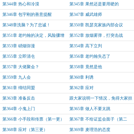
第344章 热心和冷漠
第345章 果然还是要用硬的
第346章 包宇刚的善意提醒
第347章 威武雄师
第348章洗脑？为了忠诚！
第350章 凯瑟克家族内部会议
第351章 老约翰的决定，风险骤增
第352章 放烟雾弹，打突击战
第353章 硝烟弥漫
第354章 高下立判
第355章 立即清仓
第356章 老约翰失态了
第357章 大佬聚会？
第358章 竟然是他
第359章 九人会
第360章 利诱
第361章 缔结同盟
第362章 应对
第363章 准备反击
跟大家说明一下情况，免得大家担
心
第364章 小鬼上门
第365章 做人不要太跳
第366章 小手段和传票（第一更）
第367章 不给证监会面子（第二
更）
第368章 应对（第三更）
第369章 麦理浩的态度