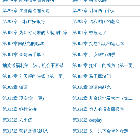
第296章 屋漏偏逢连夜雨
第297章 训练两百个人
第298章 目标广安银行
第299章 怡和财团的老底
第300章 为即将到来的大战清扫障
第301章 被撞见了
碍
第302章何猷光的咆哮
第303章 突然出现的笔记本
第304章 哥哥马千军？
第305章 广安银行到手
抽奖送福利第二波，机会不容错
第306章 挖汇丰的墙角（第一更）
过！快来呀！
第307章 刘天赐的抉择（第二更）
第308章 马千军堵门
第309章 铁证
第310章 邀请何猷光
第311章 现实(第一更)
第312章 基金落地及大才（第二
更）
第313章 银行交接
第314章 惊人的投资回报率
第315章 六个亿
第316章 cosplay
第317章 营销及资源联动
第318章 又一只下金蛋的母鸡