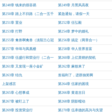
第248章 钱来的很容易
第249章 月黑风高夜
第250章 踏上不归路（二合一五千
紧急通知，请假一天
字大章）
第251章 置业
第252章 伍弘毅
第253章 打野
第254章 梦中的婚礼
第255章 禽兽啊禽兽（淡陌兰心冠
第256章 搞定（两章合一）
名加更）
第257章 华埠与凤凰楼
第258章 华人世界首富
第259章 伍盛行和荣业行（二合一
第260章 上亿英镑的契机
章节）
第261章 又发现一座小金矿
第262章 麻烦来了
第263章 结仇
发福利了，进群抽奖啊
上架感言
第264章 伍家的困境
第265章 心想事成
第266章 黄道吉日
第267章 被盯上了
第268章 阴影蠕动
第269章 投资荣业行
第270章 伍承德的高兴与失望