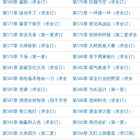
第569章 威胁（求全订）
第570章 巨额亏空（求全订）
第571章 该动手了（求全订）
第572章 一环接一环（求全订）
第573章 爆雷下狠手（求全订）
第574章 挤兑风波起（求全订）
第575章 牵连无辜（第一更求订
第576章 拒绝和怀疑（第二更求全
阅）
订）
第577章 大肆收割（求全订）
第578章 大鳄抢食大餐（求全订）
第579章 下场（第一更）
第580章 吞下两家银行（求全订）
第581章 直破百亿大关（求全订）
第582章 霸气掀桌子（求全订）
第583章 再给嘉禾致命一刀（求全
第584章 珠宝行业的野望（求全
订）
订）
第585章 突袭（求全订）
第586章 为长远计（第一更）
第587章 洒洒水和智库（四千字求
第588章 悠闲时光（求全订）
订阅）
第589章 香江电灯（求全订）
第590章 黄金潜力股（求全订）
第591章 躺赢和人杰（求全订）
第592章 再挖金矿（第一更）
第593章 大杀四方（第二更）
第594章 又盯上倒霉蛋（求订阅）