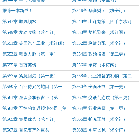
推荐一本新书！
第546章 华商财团（求全订）
第547章 顺风顺水
第548章 出谋划策（四千字求订
阅）
第549章 发动收购（求全订）
第550章 契机到来（求订阅）
第551章 英国汽车工业（求订阅）
第552章 利益分配（求全订）
第553章 积累人脉（第一更）
第554章 政治投资（第二更）
第555章 百万英镑
第556章 承诺（求订阅）
第557章 紧急回港（第一更）
第558章 北上准备的礼物（第二
更）
第559章 百业待兴的蛇口（第一
第560章 全面压制（第一更）
更）
第561章 座谈会和被留下（第二
第562章 交谈与态度（第三更）
更）
第563章 可怕的九鼎报业公司（第
第564章 行业称霸（第二更）
一更）
第565章 集团优势（求全订）
第566章 扩充王牌（求全订）
第567章 百亿资产的巨头
第568章 图穷匕见（求全订）