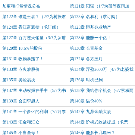
加更和打赏情况公布
第121章 阳谋（1/7为孤等夜雨加
更）
第122章 谁是王者？（2/7为树振君
第123章 名和利（求订阅）
加更）
第124章 香江富豪榜（求订阅）
第125章 恒基兆业地产
第127章 百万逆天销量（3/7为罗胖
第128章 能赚一个亿！
子加更）
第129章 18.6%的股份
第130章 长青基金
第131章 收购暴露了！
第132章 各方应对
第133章 点火炒股价
第134章 浮盈2600万（4/7为老婆我
不充钱加更）
第135章 舆论裹挟
第136章 时机已到
第137章 主动权握在手中（5/7为书
第138章 我给你个机会（6/7累积两
友160…101加更）
万赏加更）
第139章 会面李超人
第140章 溢价40%
第141章 一个多亿的利润（7/7月票
第142章 九鼎金融大厦
加更完毕）
第143章 汇金和汇众
第144章 阶梯式收益提成（求票
票）
第145章 不当圣母！
第146章 能多长几厘米？