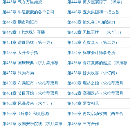
第443章 气吞万里如虎
第444章 黄夕照震惊了 （求票）
第445章 牛逼轰轰的各个公司
第446章 五大集团和一把匕首
第447章 期市和汇市
第448章 抢先夺TVB的潜力
第449章《七龙珠》开播
第450章 无愧王牌！（求全订）
第451章 进展迅猛（第一更）
第452章 点拨众人（第二更）
第453章 大开金手指
第454章 标准会计师事务所
第455章 国庆庆典（求月票推荐
第456章 香江复苏的起点（求推荐
票）
票月票）
第457章 只为布局
第458章 皆大欢喜（求订阅）
第459章 布局汇市（求推荐票月
第460章 崛起之始（求推荐票月
票）
票）
第461章 节目开始（求推荐票月
第462章 高潮迭起（求推荐票月
票）
票）
第463章 风暴袭来（求全订）
第464章 两女相见
第465章《醉拳》和吴思源
第466章 再次启动收购（两章合
一）
第467章 收购安乐院线（求月票推
第468章 三方合作