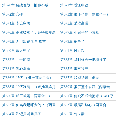
第370章 要战便战！怕你不成！
第371章 香江中银
（二合一大章）
第372章 合作
第373章 银证合作（两章合一）
第374章 李氏家族
第375章 瞄准高盛
第376章 高盛被卖了，还得帮夏禹
第377章 小鬼子的小算盘
数钱（两章合一）
第378章 刀已出鞘 将斩敌首
第379章 祸事了
第380章 放大招了
第381章 风云起
第382章 壮士断腕
第383章 是时候秀一把演技了
第384章 黑心夏禹
第385章 事不过三
第386章 15亿 （求推荐票月票）
第387章 联盟结果（求票）
第388章 10亿利润！（求推荐票月
第389章 骗了整个香江（两章合
票）
一）
第390章 船王教婿（两章合一）
第391章 偷鸡不成蚀把米（5400字
大章）
第392章 你当我是吓大的？（两章
第393章 暴露和杀心（两章合一）
合一）
第394章 和记黄埔暴露了
第395章 刘世豪