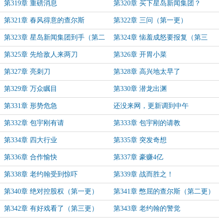
第319章 重磅消息
第320章 买下星岛新闻集团？
第321章 春风得意的查尔斯
第322章 三问（第一更）
第323章 星岛新闻集团到手（第二
第324章 恼羞成怒要报复（第三
更）
更）
第325章 先给敌人来两刀
第326章 开胃小菜
第327章 亮刺刀
第328章 高兴地太早了
第329章 万众瞩目
第330章 潜龙出渊
第331章 形势危急
还没来网，更新调到中午
第332章 包宇刚有请
第333章 包宇刚的请教
第334章 四大行业
第335章 突发奇想
第336章 合作愉快
第337章 豪赚4亿
第338章 老约翰受到惊吓
第339章 战而胜之！
第340章 绝对控股权（第一更）
第341章 憋屈的查尔斯（第二更）
第342章 有好戏看了（第三更）
第343章 老约翰的警觉