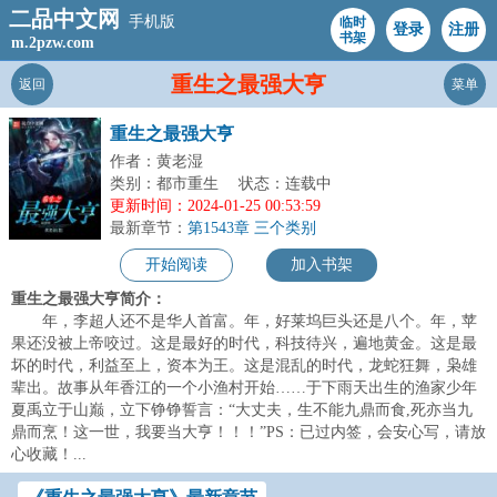
二品中文网
手机版
临时
登录
注册
书架
m.2pzw.com
重生之最强大亨
返回
菜单
重生之最强大亨
作者：黄老湿
类别：都市重生
状态：连载中
更新时间：2024-01-25 00:53:59
最新章节：
第1543章 三个类别
开始阅读
加入书架
重生之最强大亨简介：
年，李超人还不是华人首富。年，好莱坞巨头还是八个。年，苹
果还没被上帝咬过。这是最好的时代，科技待兴，遍地黄金。这是最
坏的时代，利益至上，资本为王。这是混乱的时代，龙蛇狂舞，枭雄
辈出。故事从年香江的一个小渔村开始……于下雨天出生的渔家少年
夏禹立于山巅，立下铮铮誓言：“大丈夫，生不能九鼎而食,死亦当九
鼎而烹！这一世，我要当大亨！！！”PS：已过内签，会安心写，请放
心收藏！...