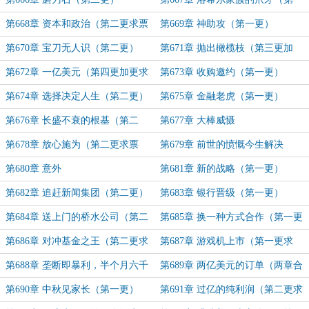
更）
第668章 资本和政治（第二更求票
第669章 神助攻（第一更）
票）
第670章 宝刀无人识（第二更）
第671章 抛出橄榄枝（第三更加
更）
第672章 一亿美元（第四更加更求
第673章 收购邀约（第一更）
票）
第674章 选择决定人生（第二更）
第675章 金融老虎（第一更）
第676章 长盛不衰的根基（第二
第677章 大棒威慑
更）
第678章 放心施为（第二更求票
第679章 前世的愤慨今生解决
票）
第680章 意外
第681章 新的战略（第一更）
第682章 追赶新闻集团（第二更）
第683章 银行晋级（第一更）
第684章 送上门的桥水公司（第二
第685章 换一种方式合作（第一更
更求票）
求票）
第686章 对冲基金之王（第二更求
第687章 游戏机上市（第一更求
票）
票）
第688章 垄断即暴利，半个月六千
第689章 两亿美元的订单（两章合
万（第二更求票票）
一求票票）
第690章 中秋见家长（第一更）
第691章 过亿的纯利润（第二更求