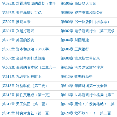
第595章 对置地集团的谋划（求全
第596章 顶级华人大师
订）
第597章 资产暴增几百亿
第598章 资产剥离和新公司
第599章 推翻重来
第600章 另一块版图（求票票）
第601章 兴起打游戏
第602章 电子游戏行业（第二更求
票）
第603章 英国的投资
第604章 财团组建
第605章 资本和政治（3400字）
第606章 三家银行
第607章 金融帝国打造战略
第608章 吉尼斯世界纪录
第609章 丑恶的资本家（二章合一
第610章 洛希尔家族的注意
求票票）
第611章 九鼎财团被盯上
第612章 收购行动中
第613章 利益驱使（第二更）
第614章 华商财团第一次会议
第615章 留住艾琳娜（第一更）
第616章 世界游戏行业格局（第二
更）
第617章 天工集团（第一更）
第618章 踢馆！广发英雄帖！（第
二更）
第619章 针尖对麦芒（第一更）
第620章 敢不敢？！！（第二更）