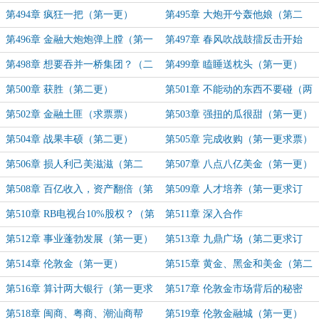
霉（第二更）
第494章 疯狂一把（第一更）
第495章 大炮开兮轰他娘（第二
更）
第496章 金融大炮炮弹上膛（第一
第497章 春风吹战鼓擂反击开始
更）
（第二更）
第498章 想要吞并一桥集团？（二
第499章 瞌睡送枕头（第一更）
章合一）
第500章 获胜（第二更）
第501章 不能动的东西不要碰（两
章合一）
第502章 金融土匪（求票票）
第503章 强扭的瓜很甜（第一更）
第504章 战果丰硕（第二更）
第505章 完成收购（第一更求票）
第506章 损人利己美滋滋（第二
第507章 八点八亿美金（第一更）
更）
第508章 百亿收入，资产翻倍（第
第509章 人才培养（第一更求订
二更）
阅）
第510章 RB电视台10%股权？（第
第511章 深入合作
二更求订阅）
第512章 事业蓬勃发展（第一更）
第513章 九鼎广场（第二更求订
阅）
第514章 伦敦金（第一更）
第515章 黄金、黑金和美金（第二
更求订阅）
第516章 算计两大银行（第一更求
第517章 伦敦金市场背后的秘密
订阅）
（求订阅）
第518章 闽商、粤商、潮汕商帮
第519章 伦敦金融城（第一更）