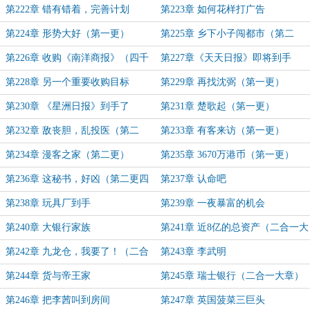
第222章 错有错着，完善计划
第223章 如何花样打广告
第224章 形势大好（第一更）
第225章 乡下小子闯都市（第二
更）
第226章 收购《南洋商报》（四千
第227章《天天日报》即将到手
字大章）
第228章 另一个重要收购目标
第229章 再找沈弼（第一更）
第230章 《星洲日报》到手了
第231章 楚歌起（第一更）
第232章 敌丧胆，乱投医（第二
第233章 有客来访（第一更）
更）
第234章 漫客之家（第二更）
第235章 3670万港币（第一更）
第236章 这秘书，好凶（第二更四
第237章 认命吧
千字）
第238章 玩具厂到手
第239章 一夜暴富的机会
第240章 大银行家族
第241章 近8亿的总资产（二合一大
章）
第242章 九龙仓，我要了！（二合
第243章 李武明
一大章）
第244章 货与帝王家
第245章 瑞士银行（二合一大章）
第246章 把李茜叫到房间
第247章 英国菠菜三巨头