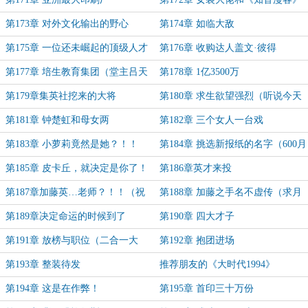
第173章 对外文化输出的野心
第174章 如临大敌
第175章 一位还未崛起的顶级人才
第176章 收购达人盖文·彼得
第177章 培生教育集团（堂主吕天
第178章 1亿3500万
虾冠名更新）
第179章集英社挖来的大将
第180章 求生欲望强烈（听说今天
月票是双倍？）
第181章 钟楚虹和母女两
第182章 三个女人一台戏
第183章 小萝莉竟然是她？！！
第184章 挑选新报纸的名字（600月
（求订阅）
票加更）
第185章 皮卡丘，就决定是你了！
第186章英才来投
第187章加藤英…老师？！！（祝
第188章 加藤之手名不虚传（求月
大家国庆快乐！）
票）
第189章决定命运的时候到了
第190章 四大才子
第191章 放榜与职位（二合一大
第192章 抱团进场
章）
第193章 整装待发
推荐朋友的《大时代1994》
第194章 这是在作弊！
第195章 首印三十万份