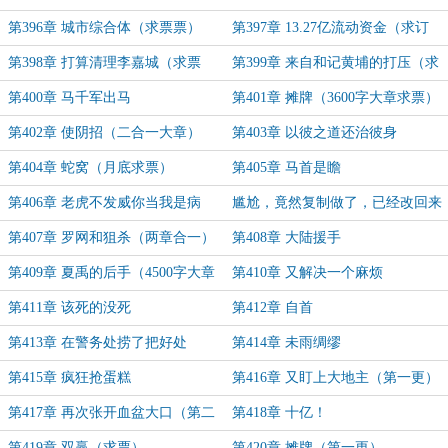
第396章 城市综合体（求票票）
第397章 13.27亿流动资金（求订
阅）
第398章 打算清理李嘉城（求票
第399章 来自和记黄埔的打压（求
票）
订阅）
第400章 马千军出马
第401章 摊牌（3600字大章求票）
第402章 使阴招（二合一大章）
第403章 以彼之道还治彼身
第404章 蛇窝（月底求票）
第405章 马首是瞻
第406章 老虎不发威你当我是病
尴尬，竟然复制做了，已经改回来
猫？
了！
第407章 罗网和狙杀（两章合一）
第408章 大陆援手
第409章 夏禹的后手（4500字大章
第410章 又解决一个麻烦
求月票）
第411章 该死的没死
第412章 自首
第413章 在警务处捞了把好处
第414章 未雨绸缪
第415章 疯狂抢蛋糕
第416章 又盯上大地主（第一更）
第417章 再次张开血盆大口（第二
第418章 十亿！
更）
第419章 双赢（求票）
第420章 摊牌（第一更）