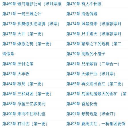
荐票）
第469章 银河电影公司（求月票推
第470章 有人不长眼
荐票）
第471章 一箭三雕之计
第472章 海边偶遇
第473章 挥舞锄头挖墙脚（求票）
第474章 风暴袭来（求推荐票月
票）
第475章 火并（第一更）
第476章 只手遮天（求推荐票月
票）
第477章 燎原之势（第一更）
第478章 繁华之下的危机（第二
更）
请假条
第479章 阴险的小鬼子
第480章 应付之策
第481章 兄弟聚首（二章合一）
第482章 大丰收
第483章 火爆开业（求月票）
第484章 破局（第一更）
第485章 再次踏出香江（第二更）
第486章 三和财团（第一更）
第487章 岛国动漫最大的金矿 （第
二更）
第488章 浮盈三亿多美元
第489章 奋起反击
第490章 来而不往非礼也
第491章 形势危急（求全订）
第492章 打回去（第一更）
第493章 夏禹关注，一桥集团要倒