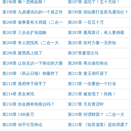
第196章 嘶！恐怖如斯！
第197章 成功了！五十万份！
第198章 九鼎通讯社的一个真正作
第199章 胡仙要打造星岛通讯社？
用
第200章 做事要有大局观（二合一
第201章 一百五十万
大章很重要）
第202章 三步走扩张战略
第203章 夏禹算计，有人要倒霉
第204章 有人想找死（二合一大
第205章 你对力量一无所知
章‘接近伟升’冠名加更）
第206章 腹黑禹上线了
第207章夏雷出马
第208章 让你见识一下舆论的力量
第209章 再次操控舆论
第210章 《风云日报》销量炸了
第211章 黄玉琅吓尿了
第212章 港府终于插手了
第213章 一击重创一个行业
第214章 美女来找
第215章 被发现了！快跑！
第216章 你会拥有电视台吗？
第217章 天后青涩时
第218章 1300多万
第219章 何谓财团？（二合一大
章）
第220章 动手引导舆论
第221章 《知音漫客》提前泄露了