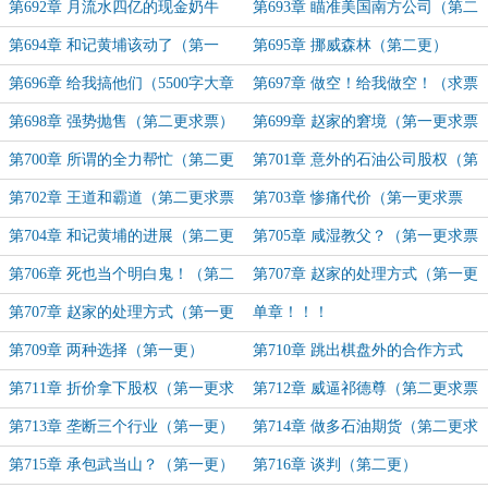
票票）
第692章 月流水四亿的现金奶牛
第693章 瞄准美国南方公司（第二
（第一更）
更求票票）
第694章 和记黄埔该动了（第一
第695章 挪威森林（第二更）
更）
第696章 给我搞他们（5500字大章
第697章 做空！给我做空！（求票
求票票）
票）
第698章 强势抛售（第二更求票）
第699章 赵家的窘境（第一更求票
票）
第700章 所谓的全力帮忙（第二更
第701章 意外的石油公司股权（第
求票票）
一更求票）
第702章 王道和霸道（第二更求票
第703章 惨痛代价（第一更求票
票）
票）
第704章 和记黄埔的进展（第二更
第705章 咸湿教父？（第一更求票
求票票）
票）
第706章 死也当个明白鬼！（第二
第707章 赵家的处理方式（第一更
更求票票）
求票票）
第707章 赵家的处理方式（第一更
单章！！！
求票票）
第709章 两种选择（第一更）
第710章 跳出棋盘外的合作方式
（第二更求票票）
第711章 折价拿下股权（第一更求
第712章 威逼祁德尊（第二更求票
票票）
票）
第713章 垄断三个行业（第一更）
第714章 做多石油期货（第二更求
票票）
第715章 承包武当山？（第一更）
第716章 谈判（第二更）