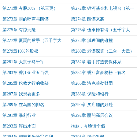
第271章 占股30% （第三更）
第272章 银河基金和电视台（第一
更）
第273章 丽的呼声与阴谋
第274章 阴谋来袭
第275章 有惊无险
第276章 伍承德有请（五千字大
章）
第277章 夏禹的后手（五千字大
第278章 狐狸间的碰撞
章）
第279章10%的股权
第280章 老谋深算（二合一大章）
第281章 大舅子马千军
第282章 着手打造安保体系
第283章 香江企业五百强
第284章 香江富豪榜榜上有名
第285章 伦敦之行的收获
第286章 洛克菲勒财团
第287章 我想要更多
第288章 保险和银行
第289章 在岛国的排名
第290章 买店铺的好处
第291章 暴利行业
第292章 丽的高层会议
第293章 浮出水面
抱歉，今晚请个假
第294章 鹬蚌相争渔翁得利
第295章 舆论发酵