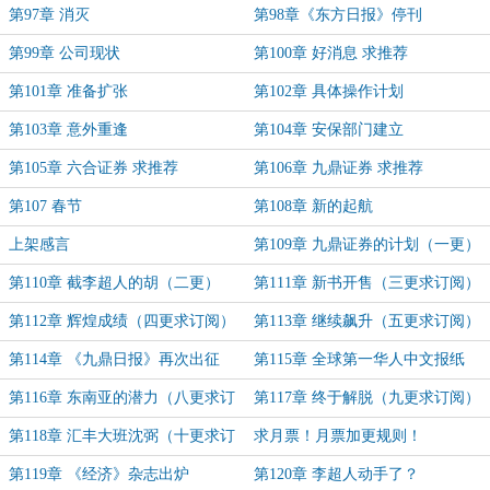
第97章 消灭
第98章《东方日报》停刊
第99章 公司现状
第100章 好消息 求推荐
第101章 准备扩张
第102章 具体操作计划
第103章 意外重逢
第104章 安保部门建立
第105章 六合证券 求推荐
第106章 九鼎证券 求推荐
第107 春节
第108章 新的起航
上架感言
第109章 九鼎证券的计划（一更）
第110章 截李超人的胡（二更）
第111章 新书开售（三更求订阅）
第112章 辉煌成绩（四更求订阅）
第113章 继续飙升（五更求订阅）
第114章 《九鼎日报》再次出征
第115章 全球第一华人中文报纸
（六更）
（七更）
第116章 东南亚的潜力（八更求订
第117章 终于解脱（九更求订阅）
阅）
第118章 汇丰大班沈弼（十更求订
求月票！月票加更规则！
阅）
第119章 《经济》杂志出炉
第120章 李超人动手了？