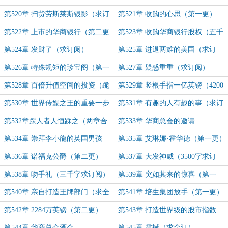
（二合一）
第520章 扫货劳斯莱斯银影（求订
第521章 收购的心思（第一更）
阅）
第522章 上市的华商银行（第二更
第523章 收购华商银行股权（五千
求订阅）
字大章求订阅）
第524章 发财了（求订阅）
第525章 进退两难的美国（求订
阅）
第526章 特殊规矩的珍宝阁（第一
第527章 疑惑重重（求订阅）
更）
第528章 百倍升值空间的投资（跪
第529章 竖根手指一亿英镑（4200
求全订）
字求全订）
第530章 世界传媒之王的重要一步
第531章 有趣的人有趣的事（求订
（求全订）
阅）
第532章踩人者人恒踩之（两章合
第533章 华商总会的邀请
一）
第534章 崇拜李小龍的英国男孩
第535章 艾琳娜·霍华德（第一更）
第536章 诺福克公爵（第二更）
第537章 大发神威（3500字求订
阅）
第538章 吻手礼（三千字求订阅）
第539章 突如其来的惊喜（第一
更）
第540章 亲自打造王牌部门（求全
第541章 培生集团放手（第一更）
订）
第542章 2284万英镑（第二更）
第543章 打造世界级的股市指数
（求全订）
第544章 华商总会酒会
第545章 震撼（求全订）