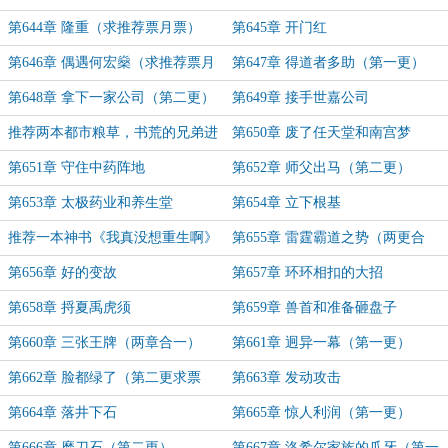
第644章 隆重（求推荐票月票）
第645章 开门红
第646章 偶遇何宏燊（求推荐票月
第647章 得道者多助（第一更）
票）
第648章 拿下一家公司（第二更）
第649章 接手世嘉公司
推荐两本都市粮草，书荒的兄弟进
第650章 废了任天堂和南宫梦
第651章 守住中药阵地
第652章 师父出马（第二更）
第653章 太极药业和养生堂
第654章 立下根基
推荐一本神书《我真没想重生啊》
第655章 雷霆霸道之势（两更合
一）
第656章 好的变故
第657章 环环相扣的大招
第658章 捋夏禹虎须
第659章 兽首和准备砸盘子
第660章 三张王牌（两章合一）
第661章 迥异一幕（第一更）
第662章 脸都绿了（第二更求票
第663章 发动攻击
票）
第664章 落井下石
第665章 惊人利润（第一更）
第666章 磨刀石（第二更）
第667章 洛希尔家族的爪牙（第一