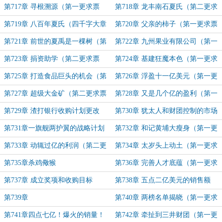
第717章 寻根溯源（第一更求票
第718章 龙丰南石夏氏（第二更求
票）
票票）
第719章 八百年夏氏（四千字大章
第720章 父亲的柿子（第一更求票
求票票）
票）
第721章 前世的夏禹是一棵树（第
第722章 九州果业有限公司（第一
二更）
更）
第723章 捐资助学（第二更求票
第724章 基建狂魔本色（第一更求
票）
票票）
第725章 打造食品巨头的机会（第
第726章 浮盈十一亿美元（第一更
二更求票票）
求票票）
第727章 超级大金矿（第二更求票
第728章 又是几个亿的盈利（第一
票）
更求票票）
第729章 渣打银行收购计划更改
第730章 犹太人和财团控制的市场
（第二章求票票）
（第一更求票票）
第731章一旗舰两护翼的战略计划
第732章 和记黄埔大瘦身（第一更
（第二更求月票）
求票）
第733章 动辄过亿的利润（第二更
第734章 太岁头上动土（第一更求
求票）
票票）
第735章杀鸡儆猴
第736章 完善人才底蕴（第一更求
票）
第737章 成立奖项和收购目标
第738章 五点二亿美元的销售额
（第一更求票）
第739章
第740章 两榜名单揭晓（第一更求
票）
第741章四点七亿！爆火的销量！
第742章 牵扯到三井财团（第一更