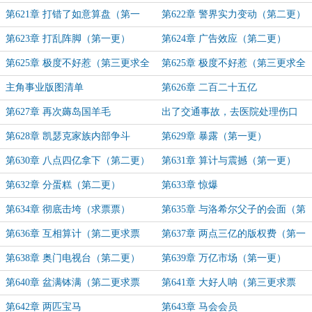
第621章 打错了如意算盘（第一
第622章 警界实力变动（第二更）
更）
第623章 打乱阵脚（第一更）
第624章 广告效应（第二更）
第625章 极度不好惹（第三更求全
第625章 极度不好惹（第三更求全
订）
订）
主角事业版图清单
第626章 二百二十五亿
第627章 再次薅岛国羊毛
出了交通事故，去医院处理伤口
第628章 凯瑟克家族内部争斗
第629章 暴露（第一更）
第630章 八点四亿拿下（第二更）
第631章 算计与震撼（第一更）
第632章 分蛋糕（第二更）
第633章 惊爆
第634章 彻底击垮（求票票）
第635章 与洛希尔父子的会面（第
一更）
第636章 互相算计（第二更求票
第637章 两点三亿的版权费（第一
票）
更）
第638章 奥门电视台（第二更）
第639章 万亿市场（第一更）
第640章 盆满钵满（第二更求票
第641章 大好人呐（第三更求票
票）
票）
第642章 两匹宝马
第643章 马会会员