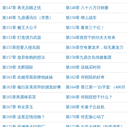
第147章 再无后顾之忧
第148章 八十八万日销量
第149章 九鼎通讯社（求票）
第150章 绑上战车
第151章 赌王大公子
第152章 募资三个亿！
第153章 打造强力武器
第154章燕世宁的功夫大有来
头？！
第155章想要入侵岛国
第156章空有屠龙术，却无屠龙刀
（星期一求票）
第157章 放弃收购的想法
第158章九鼎文化传媒集团
第159章 光辉国际
第160章 花钱买时间
第161章 在她哥面前撩他妹妹
第162章 何朝琼的好奇
第163章 被白富美崇拜的感觉好爽
第164章 香江第一‘白手套’（400月
票加更）
第165章再遇林若芙
第166章 何朝琼想干什么？
第167章 有女弄玉
第168章 长春子丘处机
第169章 这算定情信物？
第170章 何宏燊心动了
第171章 亚洲最大印刷厂
第172章 女装大佬和《知音漫客》